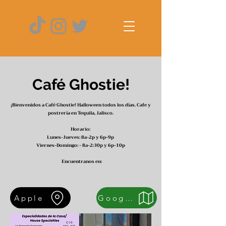
Café Ghostie!
¡Bienvenidos a Café Ghostie! Halloween todos los días. Cafe y
postrería en Tequila, Jalisco.
Horario:
Lunes-Jueves:
8a-2p y 6p-9p
Viernes-Domingo: - 8a-2:30p y 6p-10p
Encuentranos en:
Apple
Google